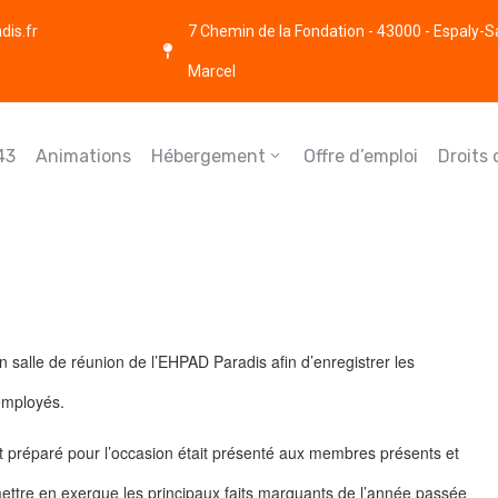
is.fr
7 Chemin de la Fondation - 43000 - Espaly-S
Marcel
43
Animations
Hébergement
Offre d’emploi
Droits
n salle de réunion de l’EHPAD Paradis afin d’enregistrer les
employés.
 préparé pour l’occasion était présenté aux membres présents et
 mettre en exergue les principaux faits marquants de l’année passée