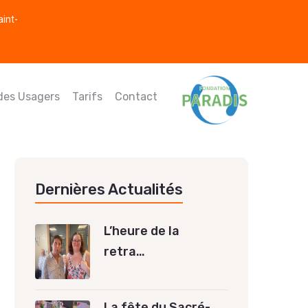
aint-
 des Usagers
Tarifs
Contact
Dernières Actualités
L’heure de la
retra…
La fête du Sacré-