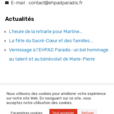
E-mail : contact@ehpadparadis.fr
Actualités
L’heure de la retraite pour Martine…
La fête du Sacré-Cœur et des familles …
Vernissage à l’EHPAD Paradis : un bel hommage
au talent et au bénévolat de Marie-Pierre
Nous utilisons des cookies pour améliorer votre expérience
Site web réalisé par
COQPIT Agence Digitale
sur notre site Web. En naviguant sur ce site, vous
acceptez notre utilisation des cookies.
Mentions légales
Paramètres cookies
Tout accepter
Refuser