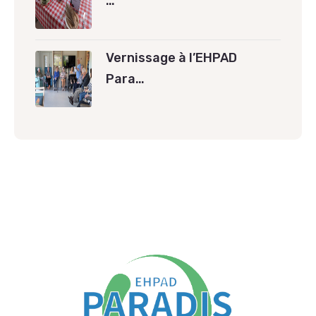
…
Vernissage à l’EHPAD
Para…